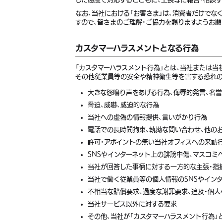
なお、当社における「お客さま」は、消費者だけで
すので、皆さまのご理解・ご協力を賜りますようお
カスタマーハラスメントとなる行為
「カスタマーハラスメント行為」とは、当社または
その他従業員等の安全や精神衛生等を害する恐れの
大きな怒鳴り声をあげる行為、侮辱的発言、名誉
脅迫、威嚇、威迫的な行為
当社への虚偽の情報提供、言いがかり行為
電話での長時間拘束、執拗な問い合わせ、他の
許可・アポイントの無い当社オフィスへの来訪
SNSやインターネット上の誹謗中傷、マスコミ
当社が回答した事柄に対する一方的な主張・指
当社で働く従業員等の個人情報のSNSやインタ
不相当な賠償要求、過度な謝罪要求、追及・個人
当社サービス以外に対する要求
その他、当社が「カスタマーハラスメント行為」