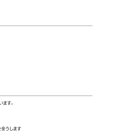
います。
を全うします