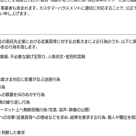
なく事業者も含まれます。カスタマーハラスメントに適切に対応することで、公
願い申し上げます。
当社の委託先企業における従業員等に対するお客さまによる行為のうち、以下に
ある行為を指します。
棄損、不必要な揚げ足取り、人格否定・差別的言動
お客さま対応に影響が及ぶ迷惑行為
行為
への暴露をほのめかす行為
摘の繰り返し行為
ーネット上へ無断投稿行為（写真、音声、映像の公開）
への攻撃（従業員等への懲戒などを求め、結果を要求する行為、個人や職位を指
と判断した要求